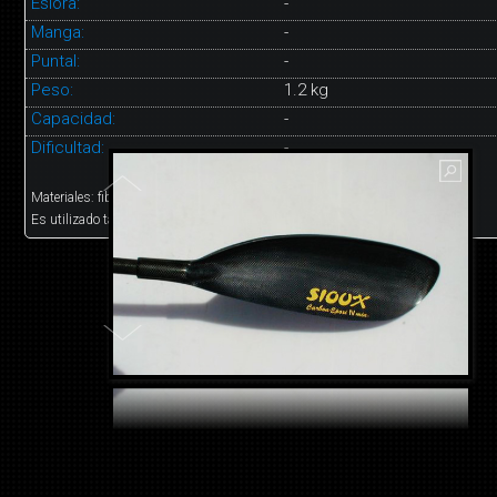
Eslora:
-
Manga:
-
Puntal:
-
Peso:
1.2 kg
Capacidad:
-
Dificultad:
-
Materiales: fibra de carbono
Es utilizado tanto en competencia como en recreacion