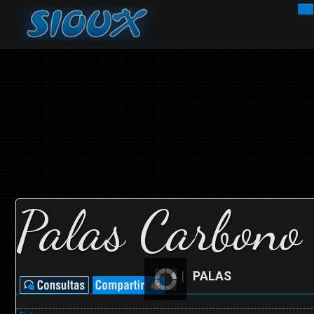
INICIO
EMPRESA
EMBARCACIONES
DEPORTISTAS
Palas Carbono
NOVEDADES
MOTORES
|
PALAS
CONTACTOS