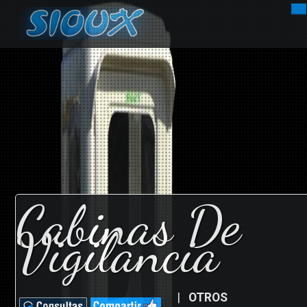
INICIO
EMPRESA
EMBARCACIONES
DEPORTISTAS
Cabinas De
NOVEDADES
Vigilancia
MOTORES
CONTACTOS
|
OTROS