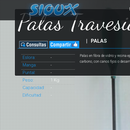
Palas Travesi
|
PALAS
Palas en fibra de vidrio y resina e
Eslora:
-
carbono, con canos fijos o desa
Manga:
-
Puntal:
-
Peso:
1 Kg
Capacidad:
-
Dificultad:
-