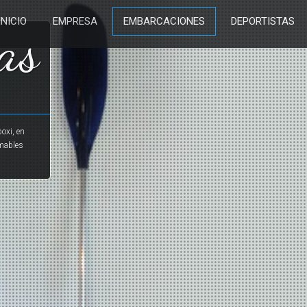
INICIO
EMPRESA
EMBARCACIONES
DEPORTISTAS
as
poxi, en
rmables