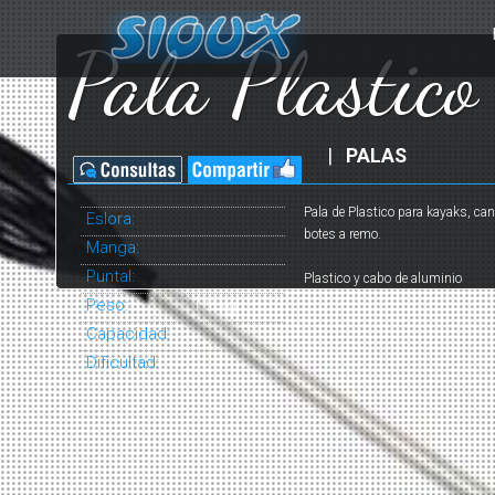
Pala Plastico
|
PALAS
Pala de Plastico para kayaks, ca
Eslora:
botes a remo.
Manga:
Puntal:
Plastico y cabo de aluminio
Peso:
1.2 kg
Capacidad:
Dificultad: