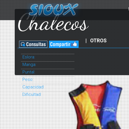
Chalecos
|
OTROS
Eslora:
Manga:
Puntal:
Peso:
Capacidad:
Dificultad: