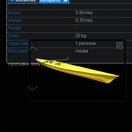
Eslora:
5.50 mts
Manga:
0.70 mts
Puntal:
-
Peso:
22 kg
Capacidad:
1 persona
Dificultad:
media
Construida en resina y fibra de vidrio.