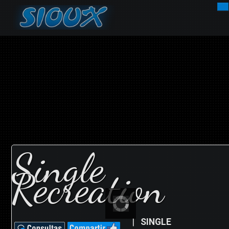
INICIO
EMPRESA
EMBARCACIONES
DEPORTISTAS
Single
NOVEDADES
Recreation
MOTORES
CONTACTOS
|
SINGLE