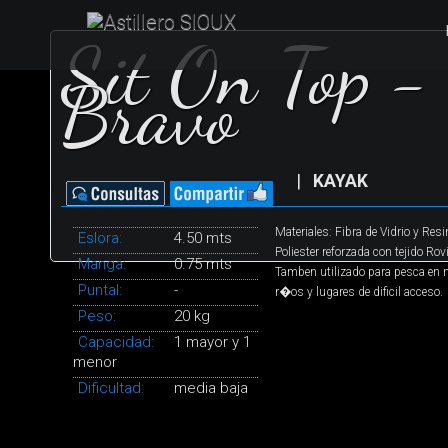
Sit On Top -
Bravo
|
KAYAK
Materiales: Fibra de Vidrio y Resi
Eslora:
4.50 mts
Poliester reforzada con tejido Rov
Manga:
0.75 mts
Tamben utilizado para pesca en 
Puntal:
-
r�os y lugares de dificil acceso.
Peso:
20 kg
Capacidad:
1 mayor y 1
menor
Dificultad:
media baja