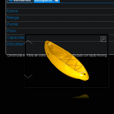
Eslora:
Manga:
Puntal:
Peso:
Capacidad:
Dificultad:
Construida en Fibra de Vidrio y Resina Poliester reforzado con tejido Roving.