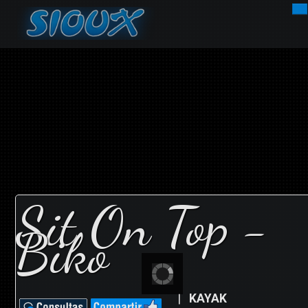
INICIO
EMPRESA
EMBARCACIONES
DEPORTISTAS
Sit On Top -
NOVEDADES
Biko
MOTORES
CONTACTOS
|
KAYAK