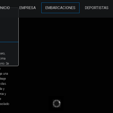
INICIO
EMPRESA
EMBARCACIONES
DEPORTISTAS
cero,
ptima
rio. Se
n
ga una
leaje
 olas.
da y
roa y
e
raslado