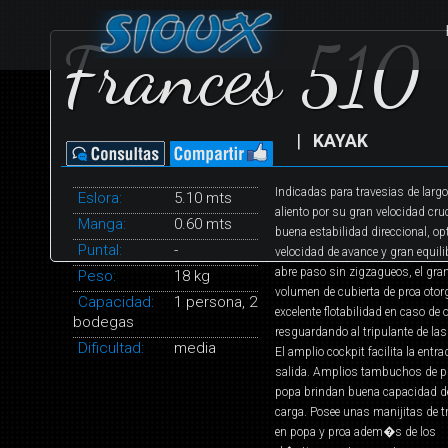
Frances 510
|
KAYAK
Indicadas para travesias de largo
Eslora:
5.10 mts
aliento por su gran velocidad cru
Manga:
0.60 mts
buena estabilidad direccional, o
Puntal:
-
velocidad de avance y gran equilib
abre paso sin zigzagueos, el gra
Peso:
18 kg
volumen de cubierta de proa otor
Capacidad:
1 persona, 2
excelente flotabilidad en caso de o
bodegas
resguardando al tripulante de las
Dificultad:
media
El amplio cockpit facilita la entra
salida. Amplios tambuchos de p
popa brindan buena capacidad d
carga. Posee unas manijitas de t
en popa y proa adem�s de los